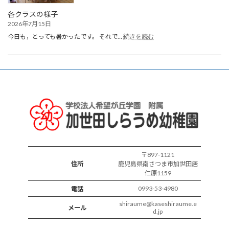
生
会
各クラスの様子
2026年7月15日
:
今日も，とっても暑かったです。 それで…
続きを読む
各
ク
ラ
ス
の
様
子
〒897-1121
住所
鹿児島県南さつま市加世田唐
仁原1159
0993-53-4980
電話
shiraume@kaseshiraume.e
メール
d.jp