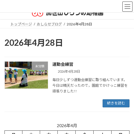
コ
ナ
ン
ビ
テ
ゲ
ン
ー
トップページ
おしらせブログ
2026年4月28日
ツ
シ
へ
ョ
ス
ン
2026年4月28日
キ
に
ッ
移
プ
動
運動会練習
未分類
2026年4月28日
毎日少しずつ運動会練習に取り組んでいます。
今日は晴天だったので，園庭でかけっこ練習を
頑張りました!!
続きを読む
2026年4月