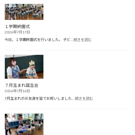
１学期終園式
2026年7月17日
:
今日，１学期終園式を行いました。 子ど…
続きを読む
１
学
期
終
園
式
７月生まれ誕生会
2026年7月16日
:
7月生まれのお友達を皆でお祝いしました…
続きを読む
７
月
生
ま
れ
誕