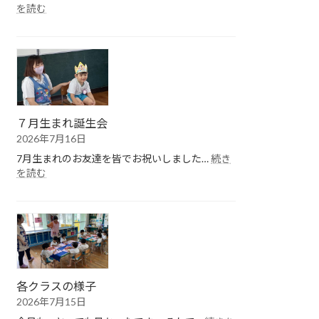
:
を読む
１
学
期
終
園
式
７月生まれ誕生会
2026年7月16日
7月生まれのお友達を皆でお祝いしました…
続き
:
を読む
７
月
生
ま
れ
誕
生
会
各クラスの様子
2026年7月15日