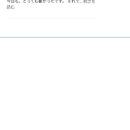
今日も，とっても暑かったです。 それで…
続きを
:
読む
各
ク
ラ
ス
の
様
子