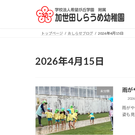
コ
ナ
ン
ビ
テ
ゲ
ン
ー
ツ
シ
トップページ
おしらせブログ
2026年4月15日
へ
ョ
ス
ン
キ
に
2026年4月15日
ッ
移
プ
動
雨が
未分類
202
雨がや
姿も見