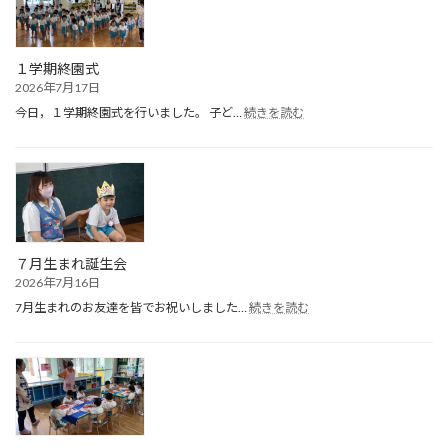
１学期終園式
2026年7月17日
:
今日，１学期終園式を行いました。 子ど…
続きを読む
１
学
期
終
園
式
７月生まれ誕生会
2026年7月16日
:
7月生まれのお友達を皆でお祝いしました…
続きを読む
７
月
生
ま
れ
誕
生
会