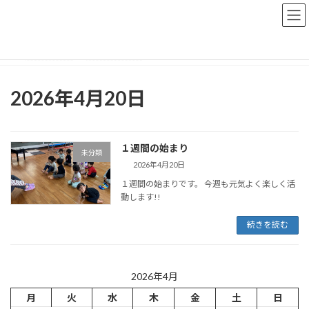
コ
ナ
ン
ビ
テ
ゲ
ン
ー
トップページ
おしらせブログ
2026年4月20日
ツ
シ
へ
ョ
ス
ン
2026年4月20日
キ
に
ッ
移
プ
動
１週間の始まり
未分類
2026年4月20日
１週間の始まりです。 今週も元気よく楽しく活
動します!!
続きを読む
2026年4月
月
火
水
木
金
土
日