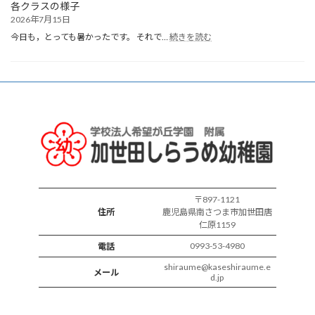
各クラスの様子
2026年7月15日
:
今日も，とっても暑かったです。 それで…
続きを読む
各
ク
ラ
ス
の
様
子
〒897-1121
住所
鹿児島県南さつま市加世田唐
仁原1159
0993-53-4980
電話
shiraume@kaseshiraume.e
メール
d.jp