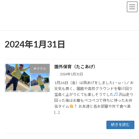
コ
ナ
ン
ビ
テ
ゲ
ン
ー
トップページ
おしらせブログ
2024年1月31日
ツ
シ
へ
ョ
ス
ン
2024年1月31日
キ
に
ッ
移
プ
動
園外保育（たこあげ）
全クラス
2024年1月31日
1月26日（金）は凧あげをしました(・ω・)ノ お
天気も良く、園庭や高校グラウンドを駆け回り
空高く上がりとても楽しそうでした
沢山走り
回った後はお腹もペコペコで待ちに待ったお弁
当タイム
お友達と各お部屋や外で食べ楽
[…]
続きを読む