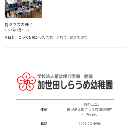
ま
れ
誕
生
会
各クラスの様子
2026年7月15日
:
今日も，とっても暑かったです。 それで…
続きを読む
各
ク
ラ
ス
の
様
子
〒897-1121
住所
鹿児島県南さつま市加世田唐
仁原1159
0993-53-4980
電話