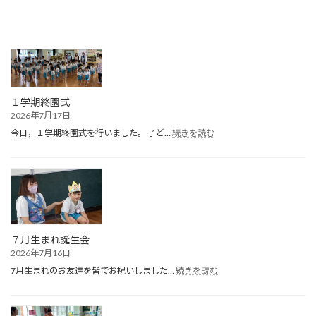
１学期終園式
2026年7月17日
:
今日，１学期終園式を行いました。 子ど…
続きを読む
１
学
期
終
園
式
７月生まれ誕生会
2026年7月16日
:
7月生まれのお友達を皆でお祝いしました…
続きを読む
７
月
生