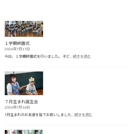
１学期終園式
2026年7月17日
:
今日，１学期終園式を行いました。 子ど…
続きを読む
１
学
期
終
園
式
７月生まれ誕生会
2026年7月16日
:
7月生まれのお友達を皆でお祝いしました…
続きを読む
７
月
生