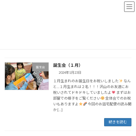
コ
ナ
ン
ビ
テ
ゲ
ン
ー
トップページ
おしらせブログ
2024年1月23日
ツ
シ
へ
ョ
ス
ン
2024年1月23日
キ
に
ッ
移
プ
動
誕生会（１月）
誕生会
2024年1月23日
１月生まれのお誕生日をお祝いしました
なん
と…１月生まれは２名！！！沢山のお友達にお
祝いされてドキドキしていましたよ
まずはお
部屋での様子をご覧ください
全体会でのお祝
いもありますよ
今回のお話宅配便の読み聞
か […]
続きを読む