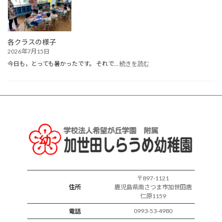
ま
れ
誕
生
会
各クラスの様子
2026年7月15日
:
今日も，とっても暑かったです。 それで…
続きを読む
各
ク
ラ
ス
の
様
子
〒897-1121
住所
鹿児島県南さつま市加世田唐
仁原1159
0993-53-4980
電話