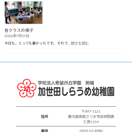
生
ま
れ
誕
生
会
各クラスの様子
2026年7月15日
:
今日も，とっても暑かったです。 それで…
続きを読む
各
ク
ラ
ス
の
様
子
〒897-1121
住所
鹿児島県南さつま市加世田唐
仁原1159
0993-53-4980
電話