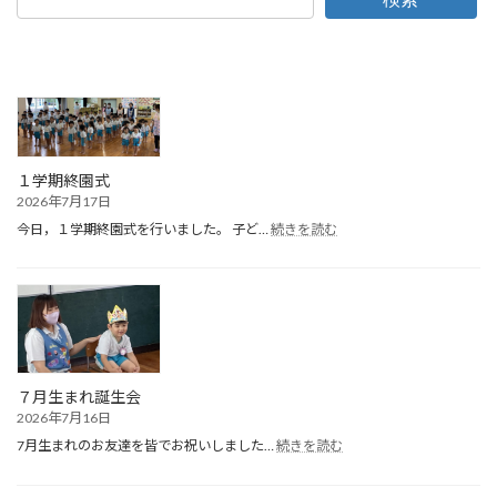
１学期終園式
2026年7月17日
:
今日，１学期終園式を行いました。 子ど…
続きを読む
１
学
期
終
園
式
７月生まれ誕生会
2026年7月16日
:
7月生まれのお友達を皆でお祝いしました…
続きを読む
７
月