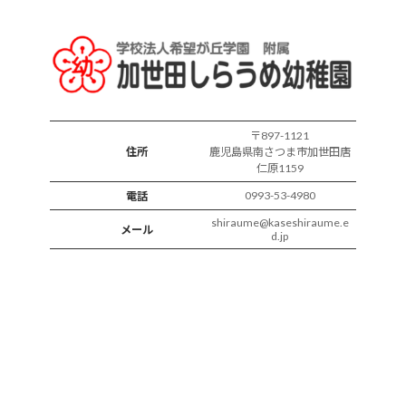
の
様
子
〒897-1121
住所
鹿児島県南さつま市加世田唐
仁原1159
0993-53-4980
電話
shiraume@kaseshiraume.e
メール
d.jp