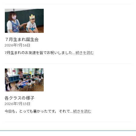
学
期
終
園
式
７月生まれ誕生会
2026年7月16日
:
7月生まれのお友達を皆でお祝いしました…
続きを読む
７
月
生
ま
れ
誕
生
会
各クラスの様子
2026年7月15日
:
今日も，とっても暑かったです。 それで…
続きを読む
各
ク
ラ
ス