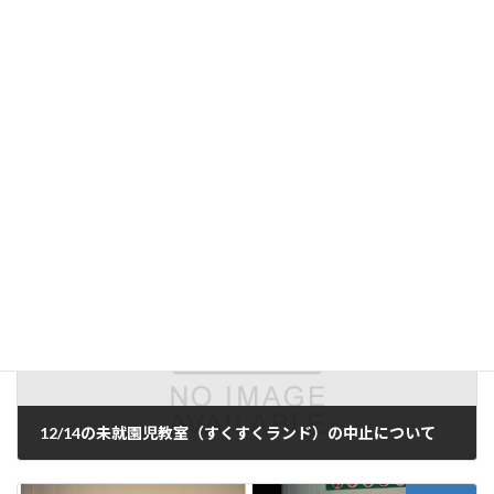
★令和4年も残り半月となります。早いですよね。2学期は暑く、
沢山の行事を頑張った子ども達でした。ゆっくり時間が出来た際
は、振り返って思い出話をしてみてはいかがでしょうか。暮れは
バタバタと忙しくなりますので、皆様体調を崩しませんようにお
過ごしください。来年の1月はうめ組さんです。お楽しみに‼
年少クラス
カテゴリー
前の記事
12/14の未就園児教室（すくすくランド）の中止について
2022年12月13日