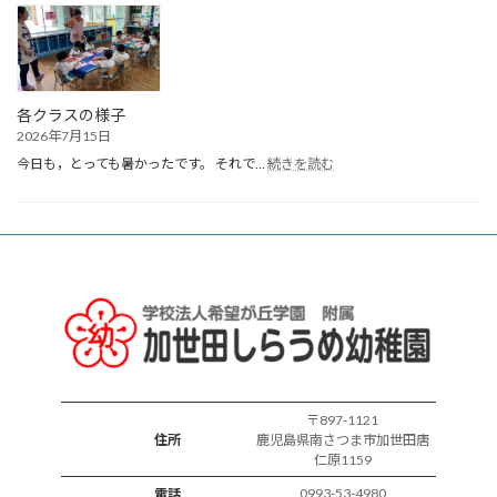
生
ま
れ
誕
生
会
各クラスの様子
2026年7月15日
:
今日も，とっても暑かったです。 それで…
続きを読む
各
ク
ラ
ス
の
様
子
〒897-1121
住所
鹿児島県南さつま市加世田唐
仁原1159
0993-53-4980
電話