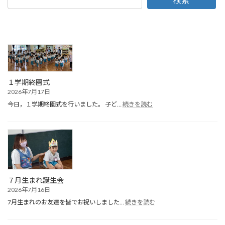
検索
１学期終園式
2026年7月17日
:
今日，１学期終園式を行いました。 子ど…
続きを読む
１
学
期
終
園
式
７月生まれ誕生会
2026年7月16日
:
7月生まれのお友達を皆でお祝いしました…
続きを読む
７
月