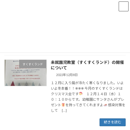
コ
ナ
ン
ビ
テ
ゲ
ン
ー
トップページ
おしらせブログ
2022年12月8日
ツ
シ
へ
ョ
ス
ン
2022年12月8日
キ
に
ッ
移
プ
動
未就園児教室（すくすくランド）の開催
すくすくランド
について
2022年12月8日
１２月に入り風が冷たく寒くなりました。いよ
いよ冬本番！！❄❄❄ 今月のすくすくランドは
クリスマス会です
１２月１４日（水）１
０：１０からです。 幼稚園にサンタさんがプレ
ゼント
を持ってきてくれますよ
感染対策を
して […]
続きを読む