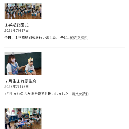
１学期終園式
2026年7月17日
:
今日，１学期終園式を行いました。 子ど…
続きを読む
１
学
期
終
園
式
７月生まれ誕生会
2026年7月16日
:
7月生まれのお友達を皆でお祝いしました…
続きを読む
７
月
生
ま
れ
誕
生