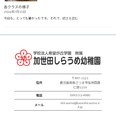
会
各クラスの様子
2026年7月15日
:
今日も，とっても暑かったです。 それで…
続きを読む
各
ク
ラ
ス
の
様
子
〒897-1121
住所
鹿児島県南さつま市加世田唐
仁原1159
0993-53-4980
電話
shiraume@kaseshiraume.e
メール
d.jp