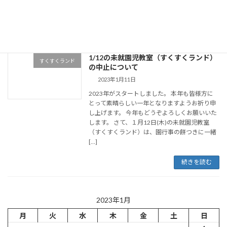
ないこと ★車の近くでは遊ばないこと など、子
ど […]
続きを読む
1/12の未就園児教室（すくすくランド）
すくすくランド
の中止について
2023年1月11日
2023年がスタートしました。 本年も皆様方に
とって素晴らしい一年となりますようお祈り申
し上げます。 今年もどうぞよろしくお願いいた
します。 さて、１月12日(木)の未就園児教室
（すくすくランド）は、園行事の餅つきに一緒
[…]
続きを読む
2023年1月
月
火
水
木
金
土
日