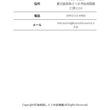
住所
鹿児島県南さつま市加世田唐
仁原1159
0993-53-4980
電話
shiraume@kaseshiraume.e
メール
d.jp
Copyright © 加世田しらうめ幼稚園 All Rights Reserved.