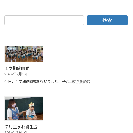
検索
１学期終園式
2026年7月17日
:
今日，１学期終園式を行いました。 子ど…
続きを読む
１
学
期
終
園
式
７月生まれ誕生会
2026年7月16日