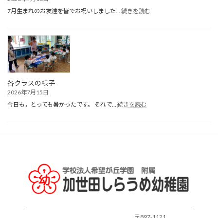
:
7月生まれのお友達を皆でお祝いしました…
続きを読む
７
月
生
ま
れ
誕
生
会
各クラスの様子
2026年7月15日
:
今日も，とっても暑かったです。 それで…
続きを読む
各
ク
ラ
ス
の
様
子
〒897-1121