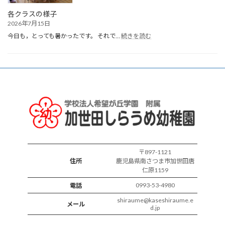
生
会
各クラスの様子
2026年7月15日
:
今日も，とっても暑かったです。 それで…
続きを読む
各
ク
ラ
ス
の
様
子
〒897-1121
住所
鹿児島県南さつま市加世田唐
仁原1159
0993-53-4980
電話
shiraume@kaseshiraume.e
メール
d.jp