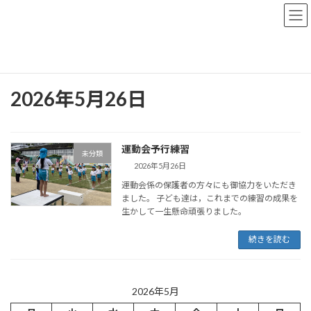
コ
ナ
ン
ビ
テ
ゲ
ン
ー
トップページ
おしらせブログ
2026年5月26日
ツ
シ
へ
ョ
ス
ン
2026年5月26日
キ
に
ッ
移
プ
動
運動会予行練習
未分類
2026年5月26日
運動会係の保護者の方々にも御協力をいただき
ました。 子ども達は，これまでの練習の成果を
生かして一生懸命頑張りました。
続きを読む
2026年5月