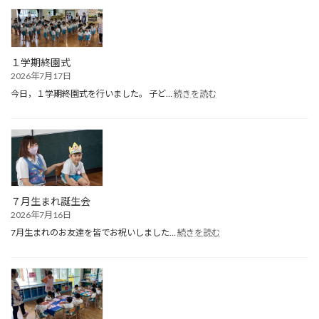
１学期終園式
2026年7月17日
:
今日，１学期終園式を行いました。 子ど…
続きを読む
１
学
期
終
園
式
７月生まれ誕生会
2026年7月16日
:
7月生まれのお友達を皆でお祝いしました…
続きを読む
７
月
生
ま
れ
誕