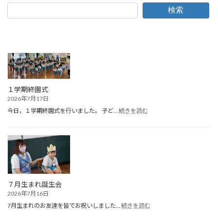
検索
１学期終園式
2026年7月17日
:
今日，１学期終園式を行いました。 子ど…
続きを読む
１
学
期
終
園
式
７月生まれ誕生会
2026年7月16日
:
7月生まれのお友達を皆でお祝いしました…
続きを読む
７