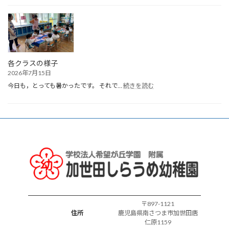
月
生
ま
れ
誕
生
会
各クラスの様子
2026年7月15日
:
今日も，とっても暑かったです。 それで…
続きを読む
各
ク
ラ
ス
の
様
子
〒897-1121
住所
鹿児島県南さつま市加世田唐
仁原1159