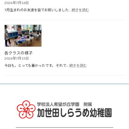
2026年7月16日
:
7月生まれのお友達を皆でお祝いしました…
続きを読む
７
月
生
ま
れ
誕
生
会
各クラスの様子
2026年7月15日
:
今日も，とっても暑かったです。 それで…
続きを読む
各
ク
ラ
ス
の
様
子