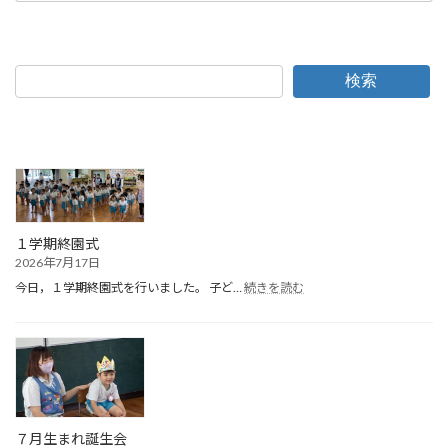
検索
１学期終園式
2026年7月17日
:
今日，１学期終園式を行いました。 子ど…
続きを読む
１
学
期
終
園
式
７月生まれ誕生会