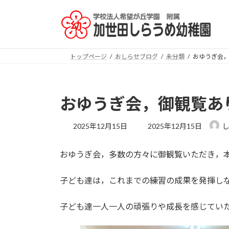
コ
ナ
ン
ビ
テ
ゲ
ン
ー
ツ
シ
トップページ
おしらせブログ
未分類
おゆうぎ会，
へ
ョ
ス
ン
キ
に
おゆうぎ会，御観覧あり
ッ
移
プ
動
最
2025年12月15日
2025年12月15日
終
更
おゆうぎ会，多数の方々に御観覧いただき，
新
日
時
子ども達は，これまでの練習の成果を発揮し
:
子ども達一人一人の頑張りや成長を感じてい