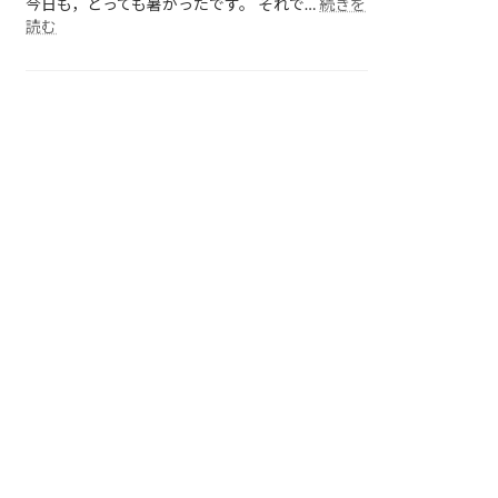
今日も，とっても暑かったです。 それで…
続きを
:
読む
各
ク
ラ
ス
の
様
子