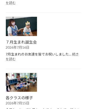
:
を読む
１
学
期
終
園
式
７月生まれ誕生会
2026年7月16日
7月生まれのお友達を皆でお祝いしました…
続き
:
を読む
７
月
生
ま
れ
誕
生
会
各クラスの様子
2026年7月15日