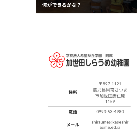
何ができるかな？
2025年12月11日
〒897-1121
鹿児島県南さつま
住所
市加世田唐仁原
1159
0993-53-4980
電話
shiraume@kaseshir
メール
aume.ed.jp