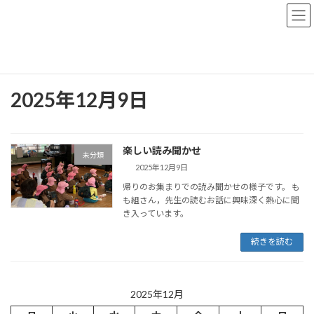
コ
ナ
ン
ビ
テ
ゲ
ン
ー
トップページ
おしらせブログ
2025年12月9日
ツ
シ
へ
ョ
ス
ン
2025年12月9日
キ
に
ッ
移
プ
動
楽しい読み聞かせ
未分類
2025年12月9日
帰りのお集まりでの読み聞かせの様子です。 も
も組さん，先生の読むお話に興味深く熱心に聞
き入っています。
続きを読む
2025年12月