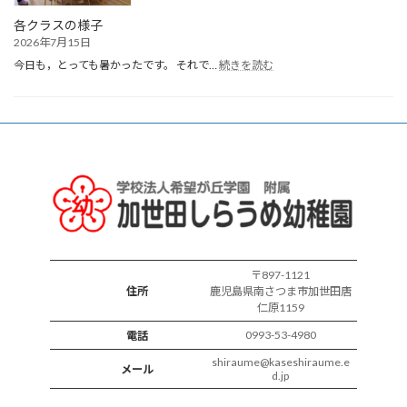
生
会
各クラスの様子
2026年7月15日
:
今日も，とっても暑かったです。 それで…
続きを読む
各
ク
ラ
ス
の
様
子
〒897-1121
住所
鹿児島県南さつま市加世田唐
仁原1159
0993-53-4980
電話
shiraume@kaseshiraume.e
メール
d.jp