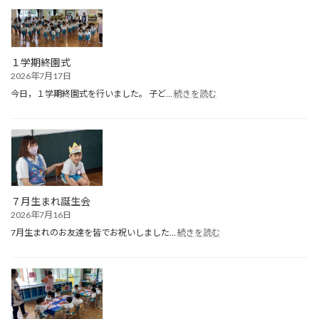
１学期終園式
2026年7月17日
:
今日，１学期終園式を行いました。 子ど…
続きを読む
１
学
期
終
園
式
７月生まれ誕生会
2026年7月16日
:
7月生まれのお友達を皆でお祝いしました…
続きを読む
７
月
生
ま
れ
誕