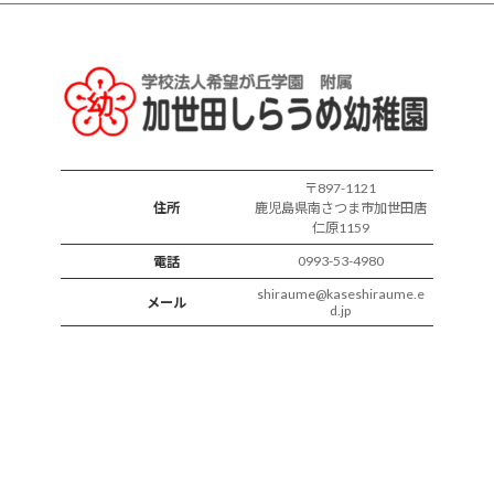
ス
の
様
子
〒897-1121
住所
鹿児島県南さつま市加世田唐
仁原1159
0993-53-4980
電話
shiraume@kaseshiraume.e
メール
d.jp