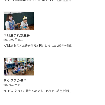
１
学
期
終
園
式
７月生まれ誕生会
2026年7月16日
:
7月生まれのお友達を皆でお祝いしました…
続きを読む
７
月
生
ま
れ
誕
生
会
各クラスの様子
2026年7月15日
:
今日も，とっても暑かったです。 それで…
続きを読む
各
ク
ラ