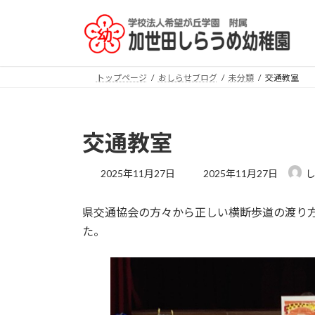
コ
ナ
ン
ビ
テ
ゲ
ン
ー
ツ
シ
トップページ
おしらせブログ
未分類
交通教室
へ
ョ
ス
ン
キ
に
交通教室
ッ
移
プ
動
最
2025年11月27日
2025年11月27日
終
更
県交通協会の方々から正しい横断歩道の渡り
新
日
た。
時
: