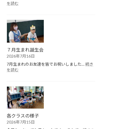
:
を読む
１
学
期
終
園
式
７月生まれ誕生会
2026年7月16日
7月生まれのお友達を皆でお祝いしました…
続き
:
を読む
７
月
生
ま
れ
誕
生
会
各クラスの様子
2026年7月15日