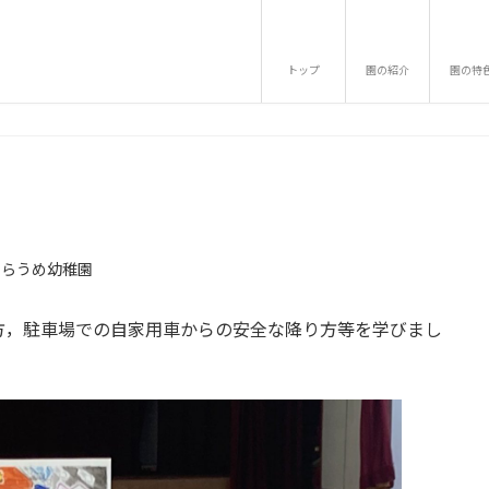
トップ
園の紹介
園の特
しらうめ幼稚園
方，駐車場での自家用車からの安全な降り方等を学びまし