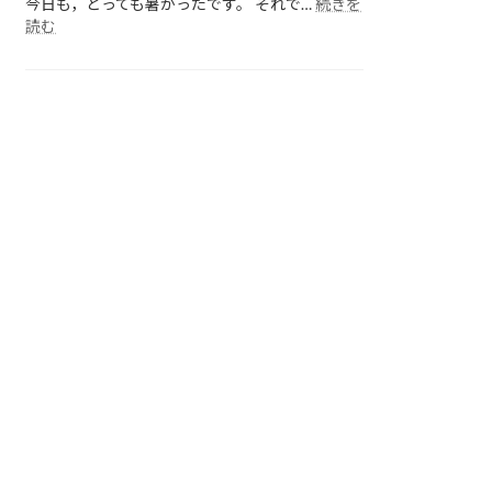
今日も，とっても暑かったです。 それで…
続きを
:
読む
各
ク
ラ
ス
の
様
子