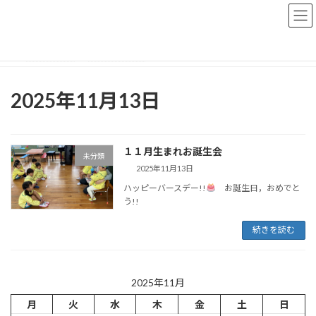
コ
ナ
ン
ビ
テ
ゲ
ン
ー
トップページ
おしらせブログ
2025年11月13日
ツ
シ
へ
ョ
ス
ン
2025年11月13日
キ
に
ッ
移
プ
動
１１月生まれお誕生会
未分類
2025年11月13日
ハッピーバースデー!!
お誕生日，おめでと
う!!
続きを読む
2025年11月
月
火
水
木
金
土
日