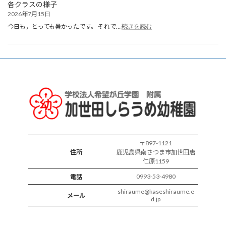
各クラスの様子
2026年7月15日
:
今日も，とっても暑かったです。 それで…
続きを読む
各
ク
ラ
ス
の
様
子
〒897-1121
住所
鹿児島県南さつま市加世田唐
仁原1159
0993-53-4980
電話
shiraume@kaseshiraume.e
メール
d.jp