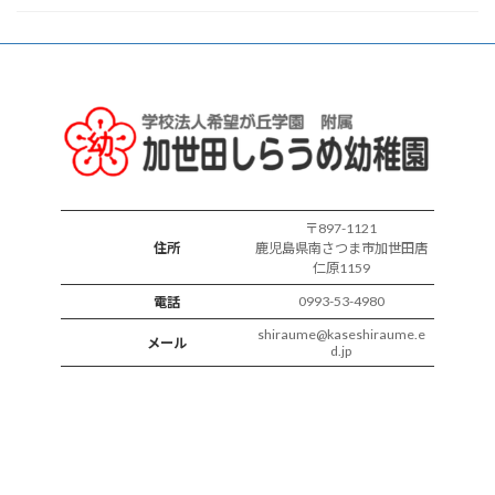
ク
ラ
ス
の
様
子
〒897-1121
住所
鹿児島県南さつま市加世田唐
仁原1159
0993-53-4980
電話
shiraume@kaseshiraume.e
メール
d.jp