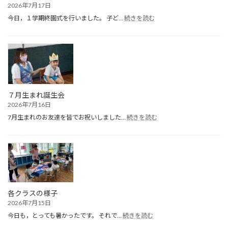
2026年7月17日
:
今日，１学期終園式を行いました。 子ど…
続きを読む
１
学
期
終
園
式
７月生まれ誕生会
2026年7月16日
:
7月生まれのお友達を皆でお祝いしました…
続きを読む
７
月
生
ま
れ
誕
生
会
各クラスの様子
2026年7月15日
:
今日も，とっても暑かったです。 それで…
続きを読む
各