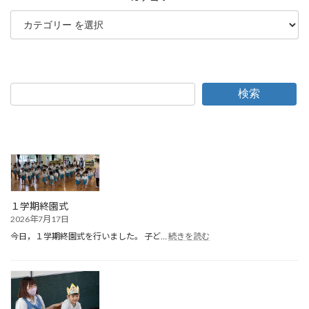
検索
１学期終園式
2026年7月17日
:
今日，１学期終園式を行いました。 子ど…
続きを読む
１
学
期
終
園
式