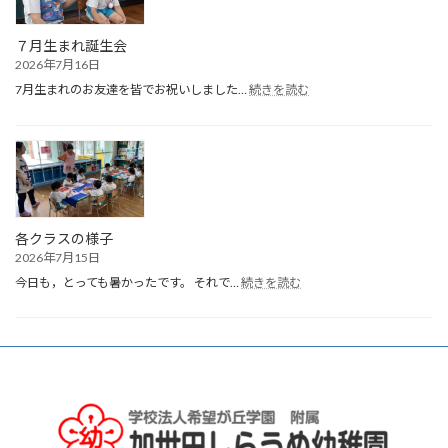
７月生まれ誕生会
2026年7月16日
:
7月生まれのお友達を皆でお祝いしました…
続きを読む
７
月
生
ま
れ
誕
生
会
各クラスの様子
2026年7月15日
:
今日も，とっても暑かったです。 それで…
続きを読む
各
ク
ラ
ス
の
様
子