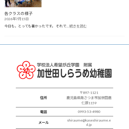
誕
生
会
各クラスの様子
2026年7月15日
:
今日も，とっても暑かったです。 それで…
続きを読む
各
ク
ラ
ス
の
様
子
〒897-1121
住所
鹿児島県南さつま市加世田唐
仁原1159
0993-53-4980
電話
shiraume@kaseshiraume.e
メール
d.jp