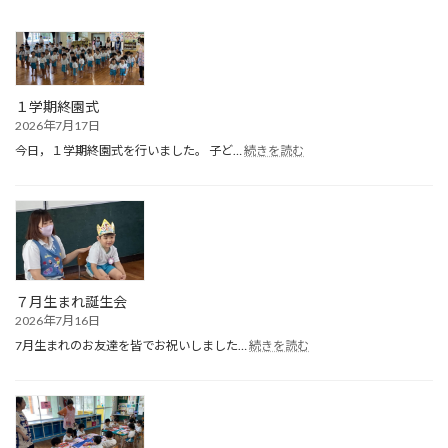
１学期終園式
2026年7月17日
:
今日，１学期終園式を行いました。 子ど…
続きを読む
１
学
期
終
園
式
７月生まれ誕生会
2026年7月16日
:
7月生まれのお友達を皆でお祝いしました…
続きを読む
７
月
生
ま
れ