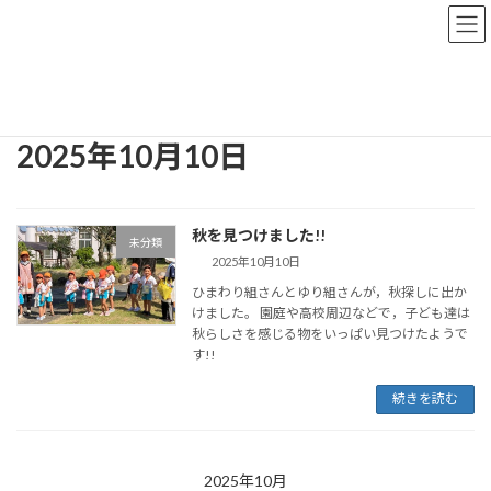
コ
ナ
ン
ビ
テ
ゲ
ン
ー
トップページ
おしらせブログ
2025年10月10日
ツ
シ
へ
ョ
ス
ン
2025年10月10日
キ
に
ッ
移
プ
動
秋を見つけました!!
未分類
2025年10月10日
ひまわり組さんとゆり組さんが，秋探しに出か
けました。 園庭や高校周辺などで，子ども達は
秋らしさを感じる物をいっぱい見つけたようで
す!!
続きを読む
2025年10月