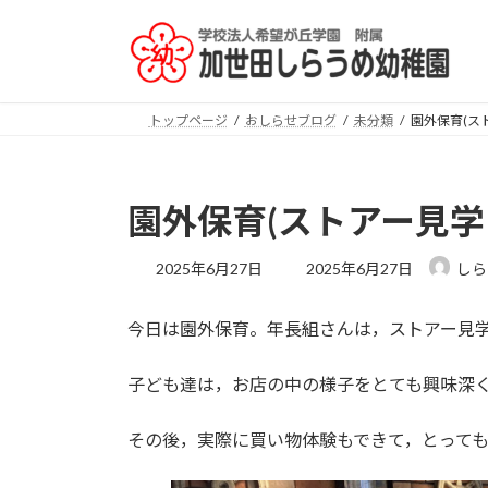
コ
ナ
ン
ビ
テ
ゲ
ン
ー
ツ
シ
トップページ
おしらせブログ
未分類
園外保育(ス
へ
ョ
ス
ン
キ
に
園外保育(ストアー見学
ッ
移
プ
動
最
2025年6月27日
2025年6月27日
しら
終
更
今日は園外保育。年長組さんは，ストアー見
新
日
時
子ども達は，お店の中の様子をとても興味深
:
その後，実際に買い物体験もできて，とっても