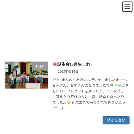
コ
ナ
ン
ビ
テ
ゲ
ン
ー
トップページ
おしらせブログ
2025年6月4日
ツ
シ
へ
ョ
ス
ン
2025年6月4日
キ
に
ッ
移
プ
動
誕生会(5月生まれ)
未分類
2025年6月4日
5月生まれのお友達のお祝いをしました
一つ
お兄さん、お姉さんになりましたね
ゲームを
したり、プレゼントを貰ったり、インタビュー
に答えたり家族の人と一緒に給食を食べたりし
ましたよ
♪ 生まれて来てくれてありがとう
(*^ […]
続きを読む