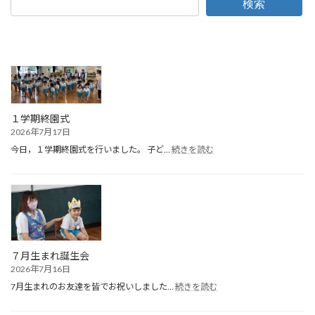
検索
１学期終園式
2026年7月17日
:
今日，１学期終園式を行いました。 子ど…
続きを読む
１
学
期
終
園
式
７月生まれ誕生会
2026年7月16日
:
7月生まれのお友達を皆でお祝いしました…
続きを読む
７
月