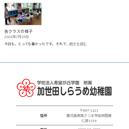
生
ま
れ
誕
生
会
各クラスの様子
2026年7月15日
:
今日も，とっても暑かったです。 それで…
続きを読む
各
ク
ラ
ス
の
様
子
〒897-1121
住所
鹿児島県南さつま市加世田唐
仁原1159