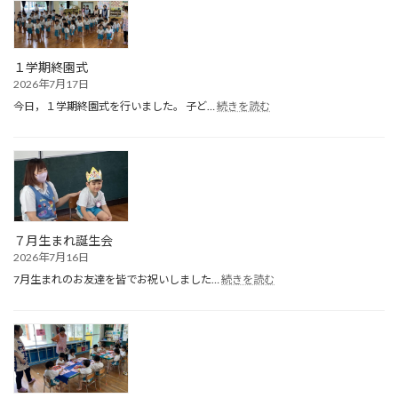
１学期終園式
2026年7月17日
:
今日，１学期終園式を行いました。 子ど…
続きを読む
１
学
期
終
園
式
７月生まれ誕生会
2026年7月16日
:
7月生まれのお友達を皆でお祝いしました…
続きを読む
７
月
生
ま
れ
誕
生