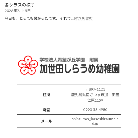
会
各クラスの様子
2026年7月15日
:
今日も，とっても暑かったです。 それで…
続きを読む
各
ク
ラ
ス
の
様
子
〒897-1121
住所
鹿児島県南さつま市加世田唐
仁原1159
0993-53-4980
電話
shiraume@kaseshiraume.e
メール
d.jp