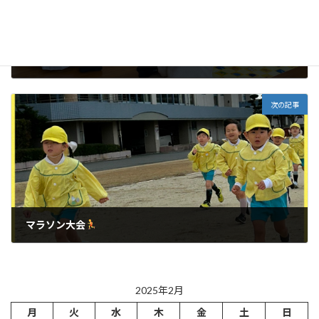
未就園児教室（すくすくランド）
2025年2月14日
次の記事
マラソン大会
2025年2月21日
2025年2月
月
火
水
木
金
土
日