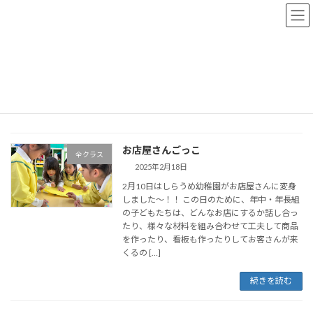
コ
ナ
ン
ビ
テ
ゲ
ン
ー
トップページ
おしらせブログ
2025年2月18日
ツ
シ
へ
ョ
ス
ン
2025年2月18日
キ
に
ッ
移
プ
動
お店屋さんごっこ
全クラス
2025年2月18日
2月10日はしらうめ幼稚園がお店屋さんに変身
しました～！！ この日のために、年中・年長組
の子どもたちは、どんなお店にするか話し合っ
たり、様々な材料を組み合わせて工夫して商品
を作ったり、看板も作ったりしてお客さんが来
くるの […]
続きを読む