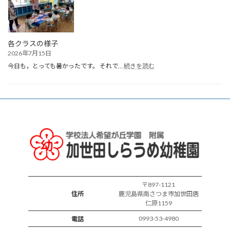
ま
れ
誕
生
会
各クラスの様子
2026年7月15日
:
今日も，とっても暑かったです。 それで…
続きを読む
各
ク
ラ
ス
の
様
子
〒897-1121
住所
鹿児島県南さつま市加世田唐
仁原1159
0993-53-4980
電話