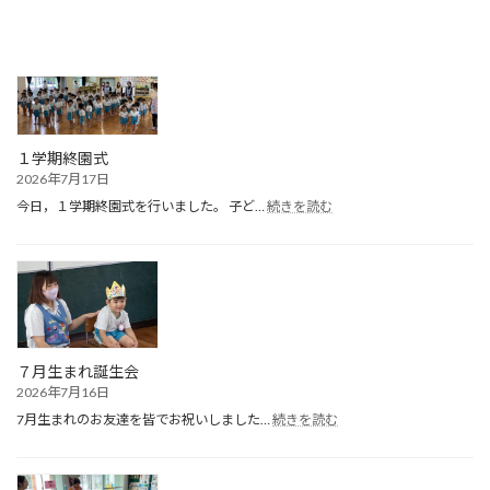
１学期終園式
2026年7月17日
:
今日，１学期終園式を行いました。 子ど…
続きを読む
１
学
期
終
園
式
７月生まれ誕生会
2026年7月16日
:
7月生まれのお友達を皆でお祝いしました…
続きを読む
７
月
生