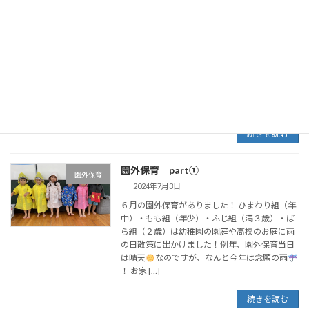
園外保育 part②
園外保育
2024年7月3日
６月の園外保育がありました！ すみれ組・さく
ら組（年長）は万世ストアーさんでお買い物体
験をしました！ お財布と１１０円を持ってレッ
ツゴー
お店の中には品物がいっぱい！「見た
ことある～！」「食べたことある～！」「初め
て見 […]
続きを読む
園外保育 part①
園外保育
2024年7月3日
６月の園外保育がありました！ ひまわり組（年
中）・もも組（年少）・ふじ組（満３歳）・ば
ら組（２歳）は幼稚園の園庭や高校のお庭に雨
の日散策に出かけました！例年、園外保育当日
は晴天
なのですが、なんと今年は念願の雨
！ お家 […]
続きを読む