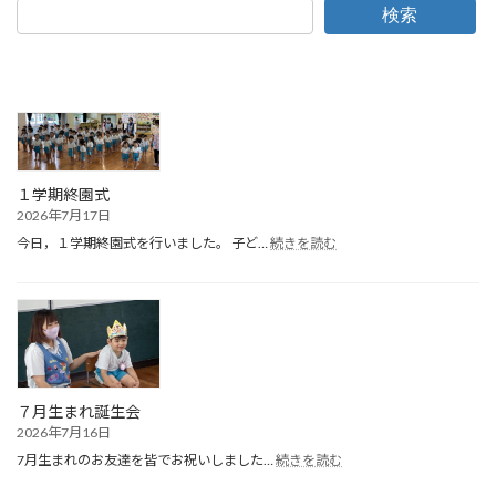
検索
１学期終園式
2026年7月17日
:
今日，１学期終園式を行いました。 子ど…
続きを読む
１
学
期
終
園
式
７月生まれ誕生会
2026年7月16日
:
7月生まれのお友達を皆でお祝いしました…
続きを読む
７
月