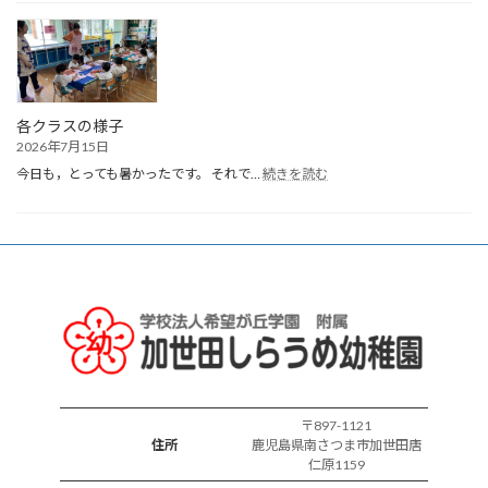
生
ま
れ
誕
生
会
各クラスの様子
2026年7月15日
:
今日も，とっても暑かったです。 それで…
続きを読む
各
ク
ラ
ス
の
様
子
〒897-1121
住所
鹿児島県南さつま市加世田唐
仁原1159