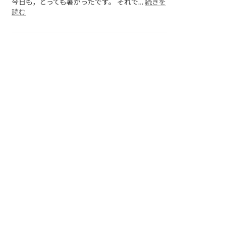
今日も，とっても暑かったです。 それで…
続きを
:
読む
各
ク
ラ
ス
の
様
子