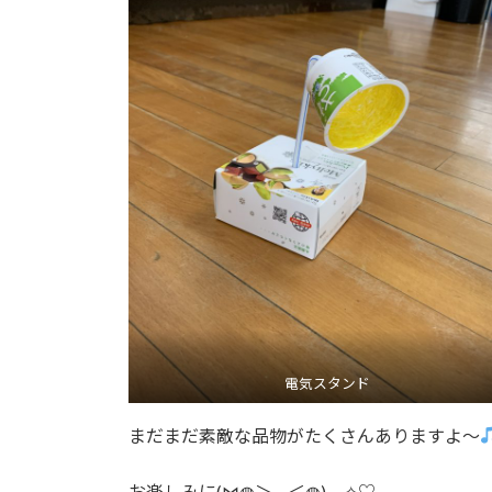
電気スタンド
まだまだ素敵な品物がたくさんありますよ～
お楽しみに(⋈◍＞◡＜◍)。✧♡