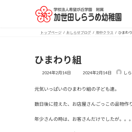
コ
ナ
ン
ビ
テ
ゲ
ン
ー
ツ
シ
トップページ
おしらせブログ
年中クラス
ひまわ
へ
ョ
ス
ン
キ
に
ひまわり組
ッ
移
プ
動
最
2024年2月14日
2024年2月14日
しら
終
更
元気いっぱいのひまわり組の子ども達。
新
日
時
数日後に控えた、お店屋さんごっこの品物作
:
年少さんの時は、お客さんだけでしたが。。