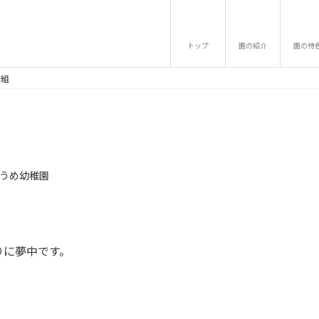
トップ
園の紹介
園の特
り組
うめ幼稚園
りに夢中です。
。