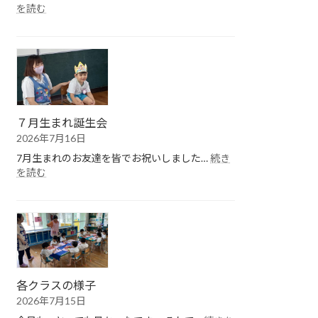
:
を読む
１
学
期
終
園
式
７月生まれ誕生会
2026年7月16日
7月生まれのお友達を皆でお祝いしました…
続き
:
を読む
７
月
生
ま
れ
誕
生
会
各クラスの様子
2026年7月15日