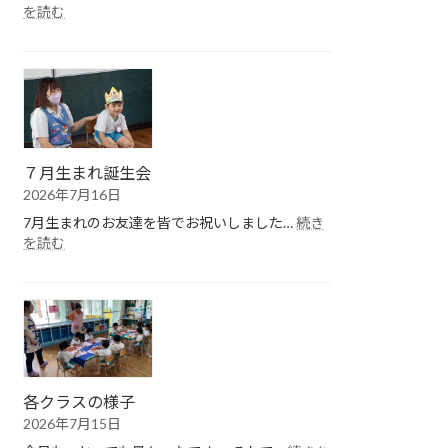
:
を読む
１
学
期
終
園
式
７月生まれ誕生会
2026年7月16日
7月生まれのお友達を皆でお祝いしました…
続き
:
を読む
７
月
生
ま
れ
誕
生
会
各クラスの様子
2026年7月15日