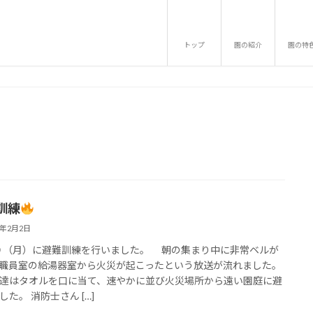
トップ
園の紹介
園の特
訓練
4年2月2日
９（月）に避難訓練を行いました。 朝の集まり中に非常ベルが
職員室の給湯器室から火災が起こったという放送が流れました。
達はタオルを口に当て、速やかに並び火災場所から遠い園庭に避
した。 消防士さん […]