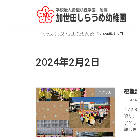
コ
ナ
ン
ビ
テ
ゲ
ン
ー
ツ
シ
トップページ
おしらせブログ
2024年2月2日
へ
ョ
ス
ン
キ
に
2024年2月2日
ッ
移
プ
動
避難
全クラス
202
１/２
鳴り、
子ども
難しま