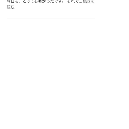
今日も，とっても暑かったです。 それで…
続きを
:
読む
各
ク
ラ
ス
の
様
子