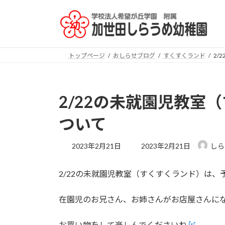
コ
ナ
ン
ビ
テ
ゲ
ン
ー
ツ
シ
トップページ
おしらせブログ
すくすくランド
2/
へ
ョ
ス
ン
キ
に
2/22の未就園児教室
ッ
移
プ
動
ついて
最
2023年2月21日
2023年2月21日
しら
終
更
2/22の未就園児教室（すくすくランド）は、
新
日
時
在園児のお兄さん、お姉さんがお店屋さんに
:
お買い物をして楽しんでくださいね