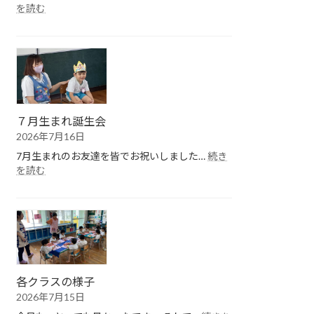
:
を読む
１
学
期
終
園
式
７月生まれ誕生会
2026年7月16日
7月生まれのお友達を皆でお祝いしました…
続き
:
を読む
７
月
生
ま
れ
誕
生
会
各クラスの様子
2026年7月15日