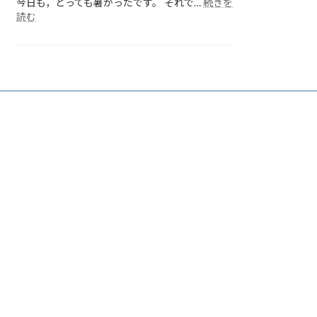
今日も，とっても暑かったです。 それで…
続きを
:
読む
各
ク
ラ
ス
の
様
子