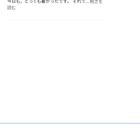
今日も，とっても暑かったです。 それで…
続きを
:
読む
各
ク
ラ
ス
の
様
子