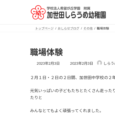
コ
ナ
ン
ビ
テ
ゲ
ン
ー
ツ
シ
トップページ
おしらせブログ
その他
職場体験
へ
ョ
ス
ン
キ
に
職場体験
ッ
移
プ
動
最
2023年2月3日
2023年2月3日
しらう
終
更
２月１日・２日の２日間、加世田中学校の２
新
日
時
元気いっぱいの子どもたちとたくさん走った
:
たりと
みんなとてもよく頑張ってくれました。