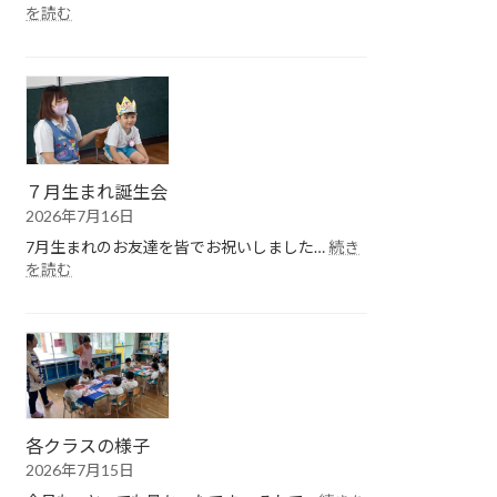
:
を読む
１
学
期
終
園
式
７月生まれ誕生会
2026年7月16日
7月生まれのお友達を皆でお祝いしました…
続き
:
を読む
７
月
生
ま
れ
誕
生
会
各クラスの様子
2026年7月15日