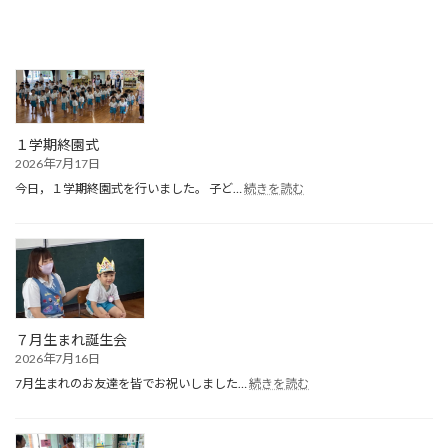
１学期終園式
2026年7月17日
:
今日，１学期終園式を行いました。 子ど…
続きを読む
１
学
期
終
園
式
７月生まれ誕生会
2026年7月16日
:
7月生まれのお友達を皆でお祝いしました…
続きを読む
７
月
生