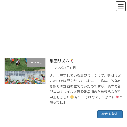
コ
ナ
ン
ビ
テ
ゲ
ン
ー
トップページ
おしらせブログ
2022年7月11日
ツ
シ
へ
ョ
ス
ン
2022年7月11日
キ
に
ッ
移
プ
動
集団リズム
全クラス
2022年7月11日
８月に予定している夏祭りに向けて、集団リズ
ムの中で練習を行っています。 一昨年、昨年も
夏祭りの計画を立てていたのですが、県内の新
型コロナウイルス感染者増加のため残念ながら
中止しました
今年こそは行えますように
と
願って […]
続きを読む