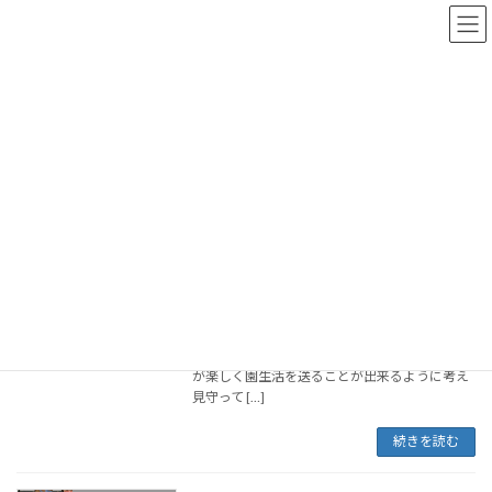
コ
ナ
ン
ビ
テ
ゲ
ン
ー
トップページ
おしらせブログ
2021年11月26日
ツ
シ
へ
ョ
ス
ン
2021年11月26日
キ
に
ッ
移
プ
動
勤労感謝の日
全クラス
2021年11月26日
１１月２３日（火）は勤労感謝の日でした。幼
稚園でも日頃お世話になっている方々に子ども
たちからお礼の気持ちを込めたプレゼントを送
りました。 年長さくら組は、いつも子どもたち
が楽しく園生活を送ることが出来るように考え
見守って […]
続きを読む