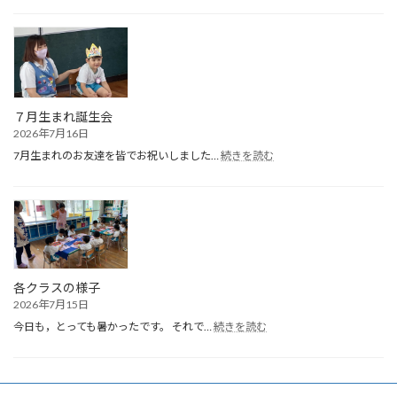
学
期
終
園
式
７月生まれ誕生会
2026年7月16日
:
7月生まれのお友達を皆でお祝いしました…
続きを読む
７
月
生
ま
れ
誕
生
会
各クラスの様子
2026年7月15日
:
今日も，とっても暑かったです。 それで…
続きを読む
各
ク
ラ
ス