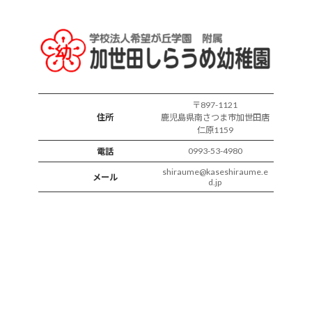
の
様
子
〒897-1121
住所
鹿児島県南さつま市加世田唐
仁原1159
0993-53-4980
電話
shiraume@kaseshiraume.e
メール
d.jp