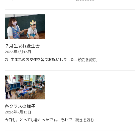
１
学
期
終
園
式
７月生まれ誕生会
2026年7月16日
:
7月生まれのお友達を皆でお祝いしました…
続きを読む
７
月
生
ま
れ
誕
生
会
各クラスの様子
2026年7月15日
:
今日も，とっても暑かったです。 それで…
続きを読む
各
ク
ラ