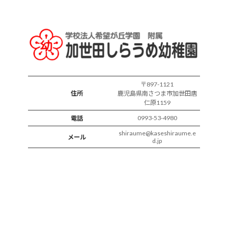
ス
の
様
子
〒897-1121
住所
鹿児島県南さつま市加世田唐
仁原1159
0993-53-4980
電話
shiraume@kaseshiraume.e
メール
d.jp