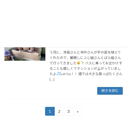
ぽちっと押してみて行って下さ～い
また２
学期も元気ハツラツして頑張ります！！始園
[…]
続きを読む
★村原ヴィレッジ(ふじ・ばら)★
２歳児クラス
2023年7月12日
５月に、年長さんと年中さんが芋の苗を植えて
くれたので、観察しにふじ組さんとばら組さん
で行ってきました
バスに乗ってお出かけす
ることも嬉しくてテンションが上がっていまし
たよ
Ⅼet’Go！！ 畑では大きな葉っぱたくさん
[…]
続きを読む
投
1
2
3
»
固
固
固
定
定
定
稿
ペ
ペ
ペ