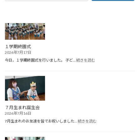
１学期終園式
2026年7月17日
:
今日，１学期終園式を行いました。 子ど…
続きを読む
１
学
期
終
園
式
７月生まれ誕生会
2026年7月16日
:
7月生まれのお友達を皆でお祝いしました…
続きを読む
７
月
生