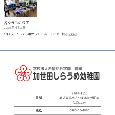
ま
れ
誕
生
会
各クラスの様子
2026年7月15日
:
今日も，とっても暑かったです。 それで…
続きを読む
各
ク
ラ
ス
の
様
子
〒897-1121
住所
鹿児島県南さつま市加世田唐
仁原1159
0993-53-4980
電話