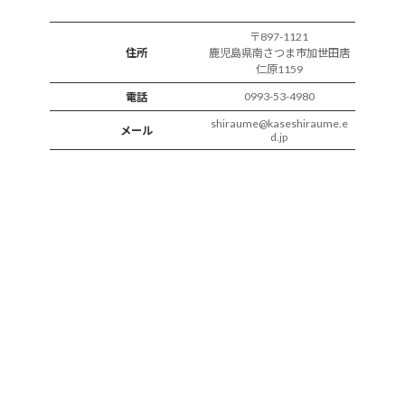
〒897-1121
住所
鹿児島県南さつま市加世田唐
仁原1159
0993-53-4980
電話
shiraume@kaseshiraume.e
メール
d.jp