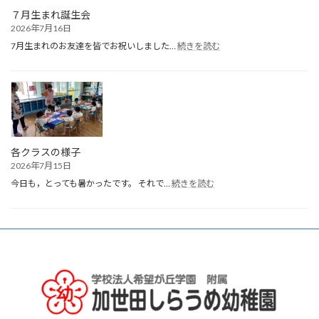
７月生まれ誕生会
2026年7月16日
:
7月生まれのお友達を皆でお祝いしました…
続きを読む
７
月
生
ま
れ
誕
生
会
各クラスの様子
2026年7月15日
:
今日も，とっても暑かったです。 それで…
続きを読む
各
ク
ラ
ス
の
様
子