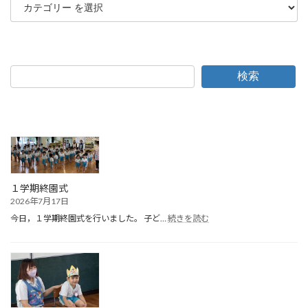
検索
１学期終園式
2026年7月17日
:
今日，１学期終園式を行いました。 子ど…
続きを読む
１
学
期
終
園
式