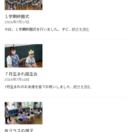
１学期終園式
2026年7月17日
:
今日，１学期終園式を行いました。 子ど…
続きを読む
１
学
期
終
園
式
７月生まれ誕生会
2026年7月16日
:
7月生まれのお友達を皆でお祝いしました…
続きを読む
７
月
生
ま
れ
誕
生
会
各クラスの様子