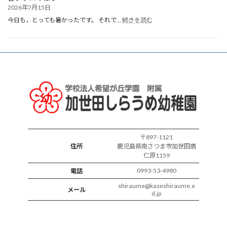
2026年7月15日
:
今日も，とっても暑かったです。 それで…
続きを読む
各
ク
ラ
ス
の
様
子
〒897-1121
住所
鹿児島県南さつま市加世田唐
仁原1159
0993-53-4980
電話
shiraume@kaseshiraume.e
メール
d.jp