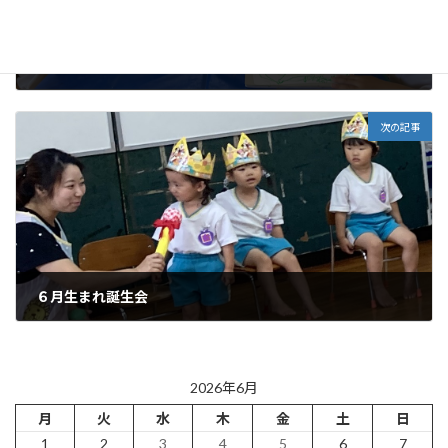
各クラスの様子
2026年6月16日
次の記事
６月生まれ誕生会
2026年6月19日
2026年6月
月
火
水
木
金
土
日
1
2
3
4
5
6
7