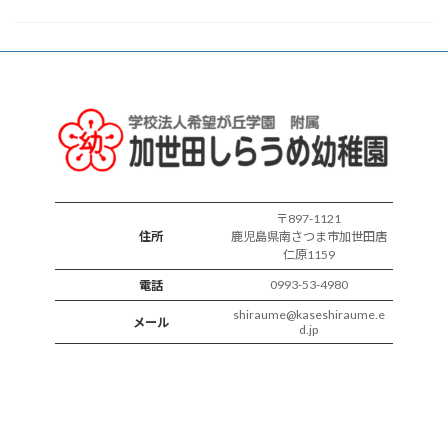
各
ク
ラ
ス
の
様
子
〒897-1121
住所
鹿児島県南さつま市加世田唐
仁原1159
0993-53-4980
電話
shiraume@kaseshiraume.e
メール
d.jp