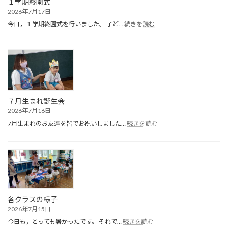
１学期終園式
2026年7月17日
:
今日，１学期終園式を行いました。 子ど…
続きを読む
１
学
期
終
園
式
７月生まれ誕生会
2026年7月16日
:
7月生まれのお友達を皆でお祝いしました…
続きを読む
７
月
生
ま
れ
誕
生
会
各クラスの様子
2026年7月15日
:
今日も，とっても暑かったです。 それで…
続きを読む