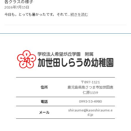
各クラスの様子
2026年7月15日
:
今日も，とっても暑かったです。 それで…
続きを読む
各
ク
ラ
ス
の
様
子
〒897-1121
住所
鹿児島県南さつま市加世田唐
仁原1159
0993-53-4980
電話
shiraume@kaseshiraume.e
メール
d.jp