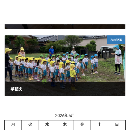
楽しく英語!!
2026年6月3日
次の記事
芋植え
2026年6月5日
2026年6月
月
火
水
木
金
土
日