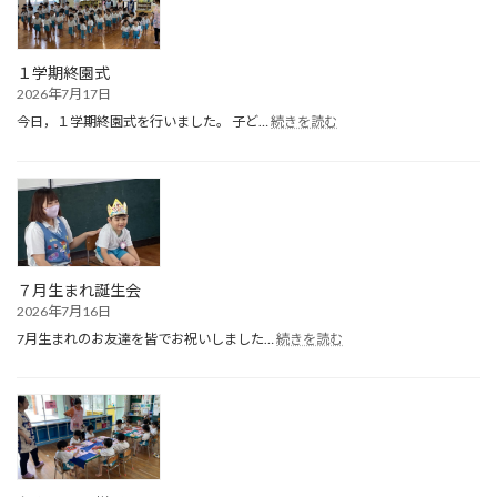
１学期終園式
2026年7月17日
:
今日，１学期終園式を行いました。 子ど…
続きを読む
１
学
期
終
園
式
７月生まれ誕生会
2026年7月16日
:
7月生まれのお友達を皆でお祝いしました…
続きを読む
７
月
生
ま
れ
誕
生
会