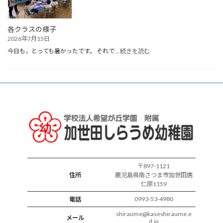
誕
生
会
各クラスの様子
2026年7月15日
:
今日も，とっても暑かったです。 それで…
続きを読む
各
ク
ラ
ス
の
様
子
〒897-1121
住所
鹿児島県南さつま市加世田唐
仁原1159
0993-53-4980
電話
shiraume@kaseshiraume.e
メール
d.jp