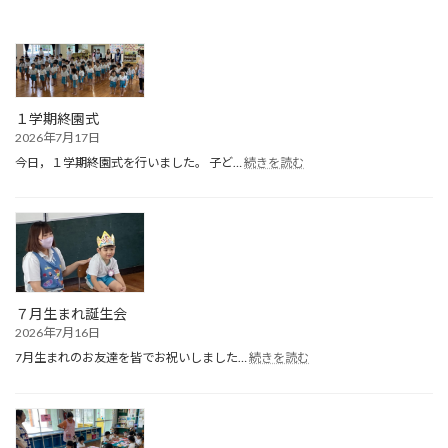
１学期終園式
2026年7月17日
:
今日，１学期終園式を行いました。 子ど…
続きを読む
１
学
期
終
園
式
７月生まれ誕生会
2026年7月16日
:
7月生まれのお友達を皆でお祝いしました…
続きを読む
７
月
生
ま
れ