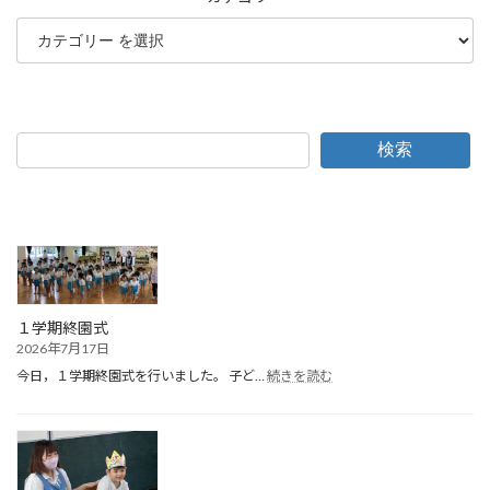
検索
１学期終園式
2026年7月17日
:
今日，１学期終園式を行いました。 子ど…
続きを読む
１
学
期
終
園
式