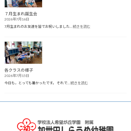
７月生まれ誕生会
2026年7月16日
:
7月生まれのお友達を皆でお祝いしました…
続きを読む
７
月
生
ま
れ
誕
生
会
各クラスの様子
2026年7月15日
:
今日も，とっても暑かったです。 それで…
続きを読む
各
ク
ラ
ス
の
様
子