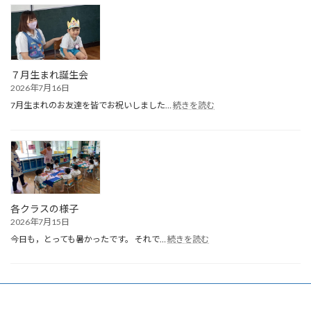
期
終
園
式
７月生まれ誕生会
2026年7月16日
:
7月生まれのお友達を皆でお祝いしました…
続きを読む
７
月
生
ま
れ
誕
生
会
各クラスの様子
2026年7月15日
:
今日も，とっても暑かったです。 それで…
続きを読む
各
ク
ラ
ス
の