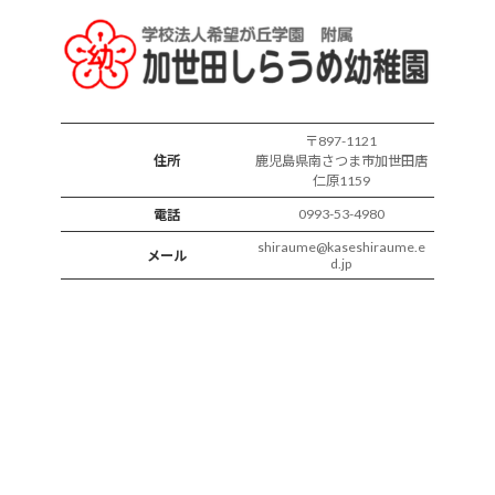
様
子
〒897-1121
住所
鹿児島県南さつま市加世田唐
仁原1159
0993-53-4980
電話
shiraume@kaseshiraume.e
メール
d.jp