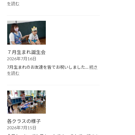
:
を読む
１
学
期
終
園
式
７月生まれ誕生会
2026年7月16日
7月生まれのお友達を皆でお祝いしました…
続き
:
を読む
７
月
生
ま
れ
誕
生
会
各クラスの様子
2026年7月15日