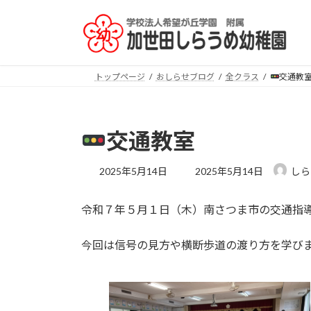
コ
ナ
ン
ビ
テ
ゲ
ン
ー
ツ
シ
トップページ
おしらせブログ
全クラス
交通教
へ
ョ
ス
ン
キ
に
交通教室
ッ
移
プ
動
最
2025年5月14日
2025年5月14日
しら
終
更
令和７年５月１日（木）南さつま市の交通指
新
日
時
今回は信号の見方や横断歩道の渡り方を学び
: