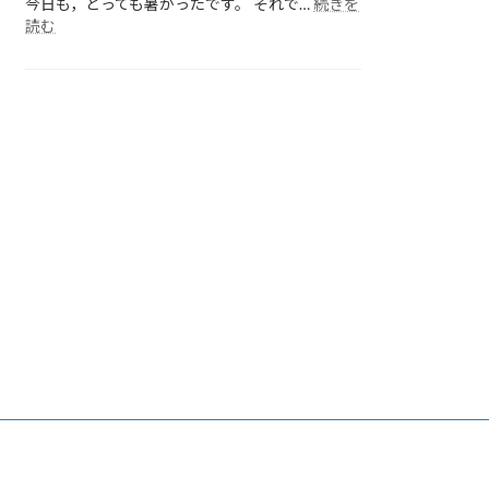
今日も，とっても暑かったです。 それで…
続きを
:
読む
各
ク
ラ
ス
の
様
子