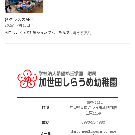
れ
誕
生
会
各クラスの様子
2026年7月15日
:
今日も，とっても暑かったです。 それで…
続きを読む
各
ク
ラ
ス
の
様
子
〒897-1121
住所
鹿児島県南さつま市加世田唐
仁原1159
0993-53-4980
電話
shiraume@kaseshiraume.e
メール