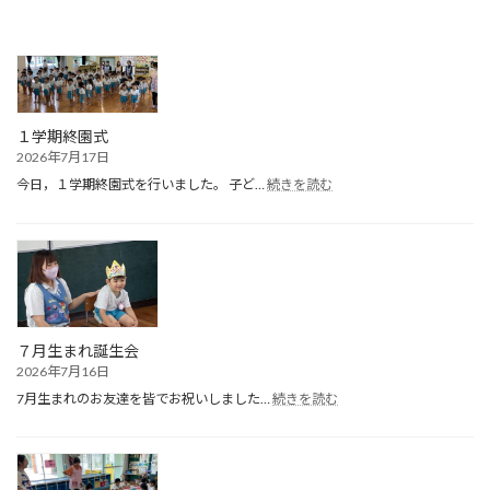
１学期終園式
2026年7月17日
:
今日，１学期終園式を行いました。 子ど…
続きを読む
１
学
期
終
園
式
７月生まれ誕生会
2026年7月16日
:
7月生まれのお友達を皆でお祝いしました…
続きを読む
７
月
生
ま