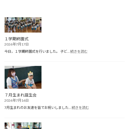
１学期終園式
2026年7月17日
:
今日，１学期終園式を行いました。 子ど…
続きを読む
１
学
期
終
園
式
７月生まれ誕生会
2026年7月16日
:
7月生まれのお友達を皆でお祝いしました…
続きを読む
７
月
生
ま