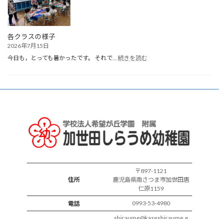
れ
誕
生
会
各クラスの様子
2026年7月15日
:
今日も，とっても暑かったです。 それで…
続きを読む
各
ク
ラ
ス
の
様
子
〒897-1121
住所
鹿児島県南さつま市加世田唐
仁原1159
0993-53-4980
電話
shiraume@kaseshiraume.e