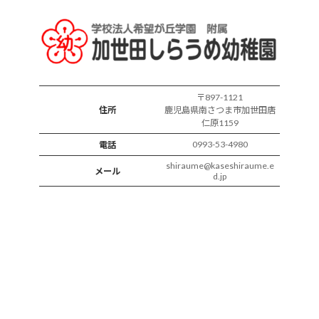
様
子
〒897-1121
住所
鹿児島県南さつま市加世田唐
仁原1159
0993-53-4980
電話
shiraume@kaseshiraume.e
メール
d.jp