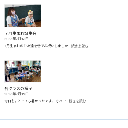
期
終
園
式
７月生まれ誕生会
2026年7月16日
:
7月生まれのお友達を皆でお祝いしました…
続きを読む
７
月
生
ま
れ
誕
生
会
各クラスの様子
2026年7月15日
:
今日も，とっても暑かったです。 それで…
続きを読む
各
ク
ラ
ス
の