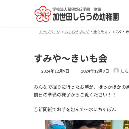
コ
ナ
ン
ビ
テ
ゲ
ン
ー
ツ
シ
トップページ
おしらせブログ
全クラス
すみや～
へ
ョ
ス
ン
キ
に
すみや～きいも会
ッ
移
プ
動
最
2024年12月9日
2024年12月9日
しら
終
更
みんなで掘りに行ったお芋が、ほっかほかの
新
日
前日の準備の様子からご覧ください！！
時
:
①新聞紙でお芋を包んで～水にちゃぽん