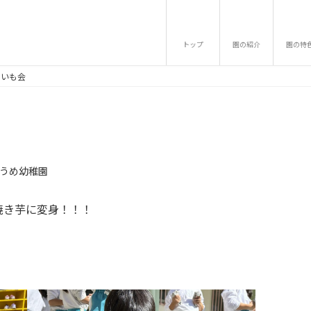
トップ
園の紹介
園の特
きいも会
うめ幼稚園
焼き芋に変身！！！