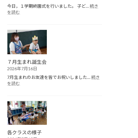
今日，１学期終園式を行いました。 子ど…
続き
:
を読む
１
学
期
終
園
式
７月生まれ誕生会
2026年7月16日
7月生まれのお友達を皆でお祝いしました…
続き
:
を読む
７
月
生
ま
れ
誕
生
会
各クラスの様子