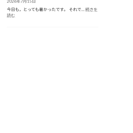
2026年7月15日
今日も，とっても暑かったです。 それで…
続きを
:
読む
各
ク
ラ
ス
の
様
子