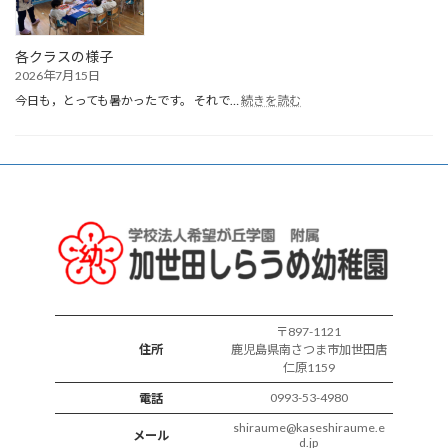
誕
生
会
各クラスの様子
2026年7月15日
:
今日も，とっても暑かったです。 それで…
続きを読む
各
ク
ラ
ス
の
様
子
〒897-1121
住所
鹿児島県南さつま市加世田唐
仁原1159
0993-53-4980
電話
shiraume@kaseshiraume.e
メール
d.jp