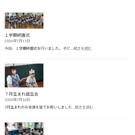
１学期終園式
2026年7月17日
:
今日，１学期終園式を行いました。 子ど…
続きを読む
１
学
期
終
園
式
７月生まれ誕生会
2026年7月16日
:
7月生まれのお友達を皆でお祝いしました…
続きを読む
７
月
生
ま
れ