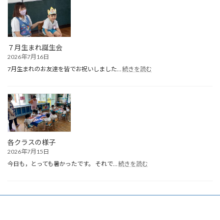
終
園
式
７月生まれ誕生会
2026年7月16日
:
7月生まれのお友達を皆でお祝いしました…
続きを読む
７
月
生
ま
れ
誕
生
会
各クラスの様子
2026年7月15日
:
今日も，とっても暑かったです。 それで…
続きを読む
各
ク
ラ
ス
の
様