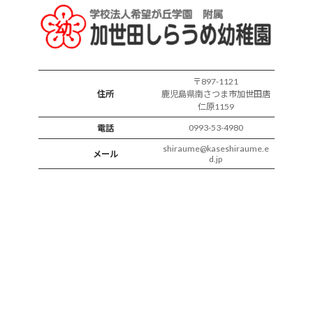
子
〒897-1121
住所
鹿児島県南さつま市加世田唐
仁原1159
0993-53-4980
電話
shiraume@kaseshiraume.e
メール
d.jp