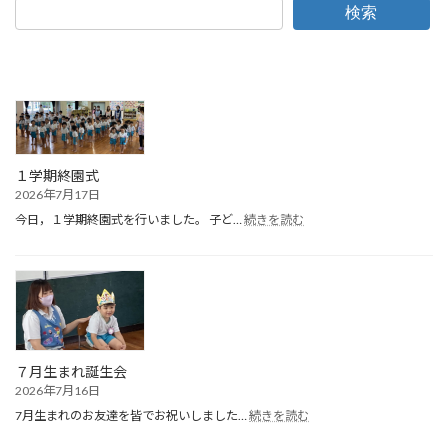
検索
１学期終園式
2026年7月17日
:
今日，１学期終園式を行いました。 子ど…
続きを読む
１
学
期
終
園
式
７月生まれ誕生会
2026年7月16日
:
7月生まれのお友達を皆でお祝いしました…
続きを読む
７
月