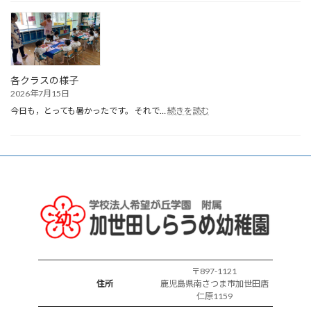
生
ま
れ
誕
生
会
各クラスの様子
2026年7月15日
:
今日も，とっても暑かったです。 それで…
続きを読む
各
ク
ラ
ス
の
様
子
〒897-1121
住所
鹿児島県南さつま市加世田唐
仁原1159