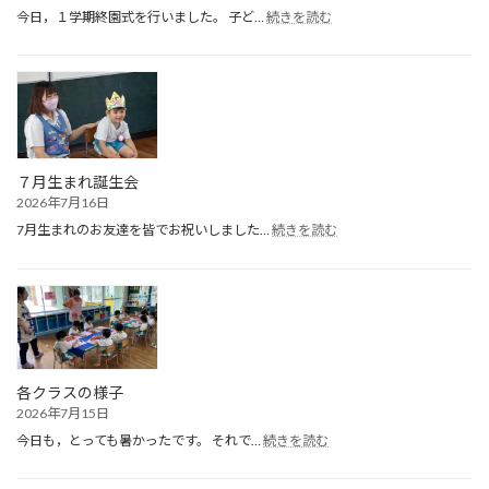
:
今日，１学期終園式を行いました。 子ど…
続きを読む
１
学
期
終
園
式
７月生まれ誕生会
2026年7月16日
:
7月生まれのお友達を皆でお祝いしました…
続きを読む
７
月
生
ま
れ
誕
生
会
各クラスの様子
2026年7月15日
:
今日も，とっても暑かったです。 それで…
続きを読む
各
ク