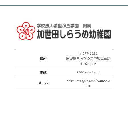
ラ
ス
の
様
子
〒897-1121
住所
鹿児島県南さつま市加世田唐
仁原1159
0993-53-4980
電話
shiraume@kaseshiraume.e
メール
d.jp